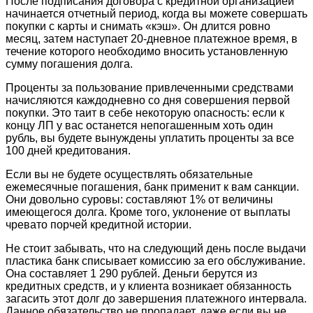
После подписания договора с кредитной организацией
начинается отчетный период, когда вы можете совершать
покупки с карты и снимать «кэш». Он длится ровно
месяц, затем наступает 20-дневное платежное время, в
течение которого необходимо вносить установленную
сумму погашения долга.
Проценты за пользование привлеченными средствами
начисляются каждодневно со дня совершения первой
покупки. Это таит в себе некоторую опасность: если к
концу ЛП у вас останется непогашенным хоть один
рубль, вы будете вынуждены уплатить проценты за все
100 дней кредитования.
Если вы не будете осуществлять обязательные
ежемесячные погашения, банк применит к вам санкции.
Они довольно суровы: составляют 1% от величины
имеющегося долга. Кроме того, уклонение от выплаты
чревато порчей кредитной истории.
Не стоит забывать, что на следующий день после выдачи
пластика банк списывает комиссию за его обслуживание.
Она составляет 1 290 рублей. Деньги берутся из
кредитных средств, и у клиента возникает обязанность
загасить этот долг до завершения платежного интервала.
Данное обязательство не пропадает, даже если вы не