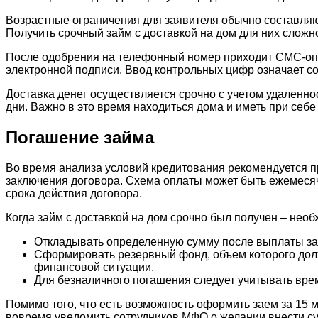
Возрастные ограничения для заявителя обычно составляю
Получить срочный займ с доставкой на дом для них сложн
После одобрения на телефонный номер приходит СМС-опо
электронной подписи. Ввод контрольных цифр означает со
Доставка денег осуществляется срочно с учетом удаленн
дни. Важно в это время находиться дома и иметь при себ
Погашение займа
Во время анализа условий кредитования рекомендуется 
заключения договора. Схема оплаты может быть ежемеся
срока действия договора.
Когда займ с доставкой на дом срочно был получен – не
Откладывать определенную сумму после выплаты зар
Сформировать резервный фонд, объем которого долж
финансовой ситуации.
Для безналичного погашения следует учитывать время
Помимо того, что есть возможность оформить заем за 15 м
вовремя уведомить сотрудников МФО о желании внести сум