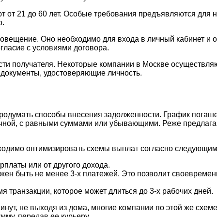
т от 21 до 60 лет. Особые требования предъявляются для 
о.
вещение. Оно необходимо для входа в личный кабинет и 
гласие с условиями договора.
ости получателя. Некоторые компании в Москве осуществл
е документы, удостоверяющие личность.
продумать способы внесения задолженности. График погаш
чной, с равными суммами или убывающими. Реже предлага
обходимо оптимизировать схемы выплат согласно следующи
платы или от другого дохода.
ен быть не менее 3-х платежей. Это позволит своевремен
 транзакции, которое может длиться до 3-х рабочих дней.
инут, не выходя из дома, многие компании по этой же схем
му, передав ее курьеру.