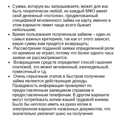
Сумма, которую вы запрашиваете, может для вас
быть теоретически любой, но каждый МФО имеет
свой денежный «потолок», продиктованный
спецификой мгновенного займа на карту, именно в
этом варианте лимит чаще всего бывает
небольшим;
Время пользования полученным займом – один из
самых важных критериев, так как от этого зависит,
какую сумму вам придется возвращать;
Рассмотрение поданной заявки определенной роли
по времени не играет, потому что более одного часа
заявки не рассматриваются;
Возвращение средств определяет способ гашения
платежей, это может мгновенный, еженедельный,
помесячный и т.д;
Очень серьезным этапов в быстром получении
займа являются действующие доходы.
Правдивость информации проверяют по
предоставленным заемщиком справкам и
предоставленным телефонам. В другом варианте
могут потребовать копию вашей трудовой книжки.
Было бы неплохо иметь на руках копии в
электронном варианте названных документов, что
значительно увеличит шанс на получение