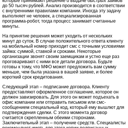
которые принимают решение о выдаче быстрых займов
до 50 тысяч рублей. Анализ производится в соответствии
с внутренними правилами компании. Иногда эту задачу
выполняет не человек, а специализированная
программа-робот, тогда процесс занимает считанные
минуты.
На принятие решения может уходить от нескольких
минут до суток. В случае положительного ответа клиенту
на мобильный номер приходит смс с точными условиями
займа: суммой, ставкой и сроками. Некоторые
организации звонят своим заемщикам и устно еще раз
проговаривают с ними все детали договора. Будьте
готовы к тому, что МФО может предложить вам сумму
меньше, чем была указана в вашей заявке, и более
короткий срок кредитования.
Следующий этап – подписание договора. Клиенту
предоставляют оформленное соглашение, которое он
должен завизировать. Для этого он может подъехать в
офис компании или отправить письмом или смс-
сообщением специальный код, который ему вышлют для
подтверждения сделки. С этого момента договор
считается скрепленным обеими сторонами.
Заключительный этап – получение средств. Специалисты
рекомендуют иметь для этого копии подписанных