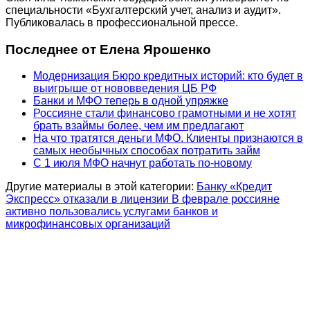
специальности «Бухгалтерский учет, анализ и аудит».
Публиковалась в профессиональной прессе.
Последнее от Елена Ярошенко
Модернизация Бюро кредитных историй: кто будет в
выигрыше от нововведения ЦБ РФ
Банки и МФО теперь в одной упряжке
Россияне стали финансово грамотными и не хотят
брать взаймы более, чем им предлагают
На что тратятся деньги МФО. Клиенты признаются в
самых необычных способах потратить займ
С 1 июля МФО начнут работать по-новому
Другие материалы в этой категории:
Банку «Кредит
Экспресс» отказали в лицензии
В феврале россияне
активно пользовались услугами банков и
микрофинансовых организаций