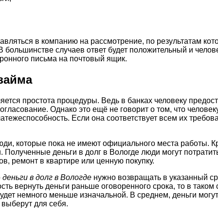
авляться в компанию на рассмотрение, по результатам кото
В большинстве случаев ответ будет положительный и человек
онного письма на почтовый ящик.
займа
ется простота процедуры. Ведь в банках человеку предос
гласование. Однако это ещё не говорит о том, что человеку
тежеспособность. Если она соответствует всем их требован
люди, которые пока не имеют официального места работы. К
и. Полученные деньги в долг в Вологде люди могут потрати
ов, ремонт в квартире или ценную покупку.
о
деньги в долг в Вологде
нужно возвращать в указанный ср
сть вернуть деньги раньше оговоренного срока, то в тако
удет немного меньше изначальной. В среднем, деньги могут
 выберут для себя.