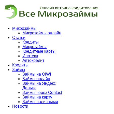
Микрозаймы
Микрозаймы онлайн
Статьи
Кредиты
Микрозаймы
Кредитные карты
Ипотека
Автокредит
Кредиты
Займы
Займы на QIWI
Займы онлайн
Займы на Яндекс
Деньги
Займы через Contact
Займы на карту
Займы наличными
Новости