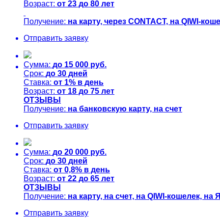
Возраст:
от
23
до
80
лет
Получение:
на карту, через CONTACT, на QIWI-кош
Отправить заявку
Сумма:
до
15 000
руб.
Срок:
до
30
дней
Ставка:
от
1%
в день
Возраст:
от
18
до
75
лет
ОТЗЫВЫ
Получение:
на банковскую карту, на счет
Отправить заявку
Сумма:
до
20 000
руб.
Срок:
до
30
дней
Ставка:
от
0,8%
в день
Возраст:
от
22
до
65
лет
ОТЗЫВЫ
Получение:
на карту, на счет, на QIWI-кошелек, на
Отправить заявку