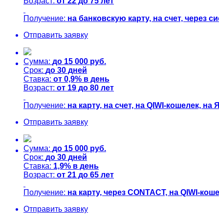
Возраст:
от
22
до
75
лет
Получение:
на банковскую карту, на счет, через
Отправить заявку
Сумма:
до
15 000
руб.
Срок:
до
30
дней
Ставка:
от
0,9%
в день
Возраст:
от
19
до
80
лет
Получение:
на карту, на счет, на QIWI-кошелек, н
Отправить заявку
Сумма:
до
15 000
руб.
Срок:
до
30
дней
Ставка:
1,9%
в день
Возраст:
от
21
до
65
лет
Получение:
на карту, через CONTACT, на QIWI-кош
Отправить заявку