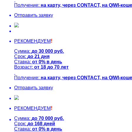
Получение:
на карту, через CONTACT, на QIWI-кош
Отправить заявку
РЕКОМЕНДУЕМ
Сумма:
до
30 000
руб.
Срок:
до
21
дня
Ставка:
от
0%
в день
Возраст:
от
18
до
70
лет
Получение:
на карту, через CONTACT, на QIWI-кош
Отправить заявку
РЕКОМЕНДУЕМ
Сумма:
до
70 000
руб.
Срок:
до
168
дней
Ставка:
от
0%
в день