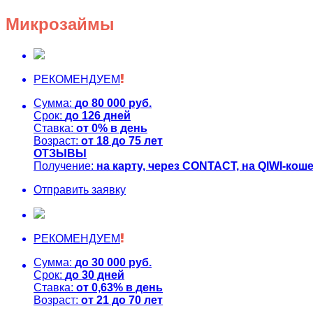
Микрозаймы
РЕКОМЕНДУЕМ
Сумма:
до
80 000
руб.
Срок:
до
126
дней
Ставка:
от
0%
в день
Возраст:
от
18
до
75
лет
ОТЗЫВЫ
Получение:
на карту, через CONTACT, на QIWI-кош
Отправить заявку
РЕКОМЕНДУЕМ
Сумма:
до
30 000
руб.
Срок:
до
30
дней
Ставка:
от
0,63%
в день
Возраст:
от
21
до
70
лет